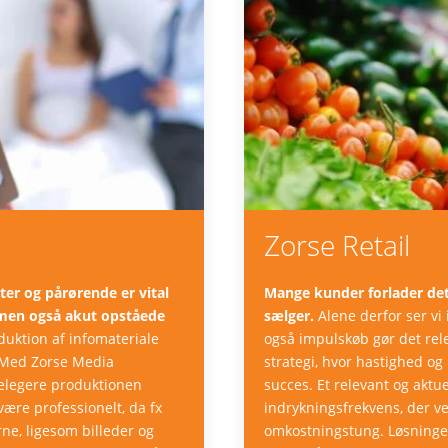
Zorse Retail
er og pårørende er vital
Mange kunder forlader det
, men også akut opståede
sælger.
Alene derfor ser vi
duktion af infomateriale
også impulskøb gør det rele
. Med Zorse Media
strategi, hvor hastighed o
delegere produktionen
succes. Et relevant og akt
 være professionelt, da fx
indrykningsfrekvens, der ve
rne, ligesom billeder og
omkostningstung. Løsningen