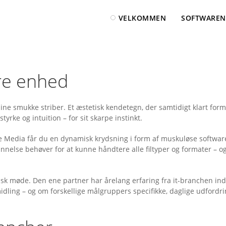
VELKOMMEN
SOFTWAREN
ere enhed
smukke striber. Et æstetisk kendetegn, der samtidigt klart formi
tyrke og intuition – for sit skarpe instinkt.
e Media får du en dynamisk krydsning i form af muskuløse software
nelse behøver for at kunne håndtere alle filtyper og formater – o
isk møde. Den ene partner har årelang erfaring fra it-branchen ind
ling – og om forskellige målgruppers specifikke, daglige udfordri