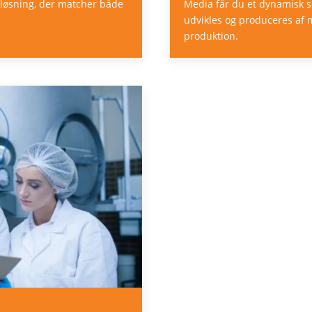
pløsning, der matcher både
Media får du et dynamisk s
udvikles og produceres af 
produktion.