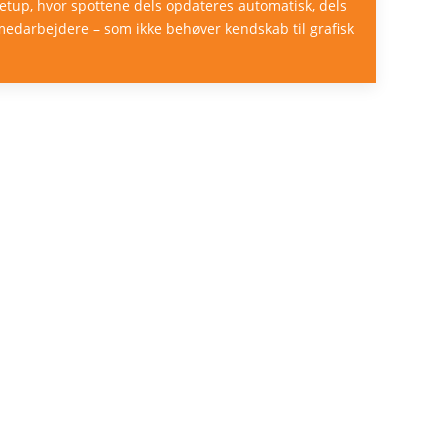
etup, hvor spottene dels opdateres automatisk, dels
medarbejdere – som ikke behøver kendskab til grafisk