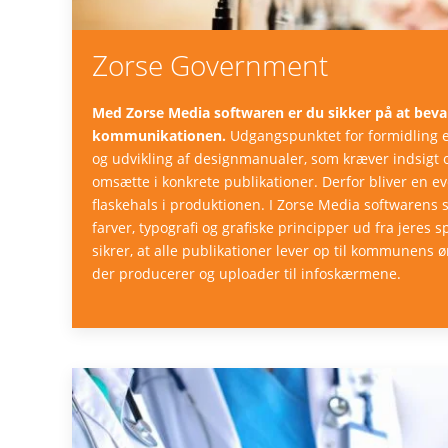
Zorse Government
Med Zorse Media softwaren er du sikker på at bevare
kommunikationen.
Udgangspunktet for formidling e
og udvikling af designmanualer, som kræver indsigt 
omsætte i konkrete publikationer. Derfor bliver en ev
flaskehals i produktionen. I Zorse Media softwarens
farver, typografi og grafiske principper ud fra jeres s
sikrer, at alle publikationer lever op til kommunens 
der producerer og uploader til infoskærmene.