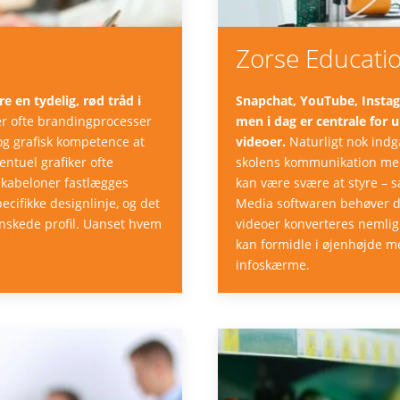
Zorse Educati
 en tydelig, rød tråd i
Snapchat, YouTube, Instag
r ofte brandingprocesser
men i dag er centrale for
og grafisk kompetence at
videoer.
Naturligt nok indgå
entuel grafiker ofte
skolens kommunikation med
 skabeloner fastlægges
kan være svære at styre – s
pecifikke designlinje, og det
Media softwaren behøver du
ønskede profil. Uanset hvem
videoer konverteres nemlig 
kan formidle i øjenhøjde m
infoskærme.