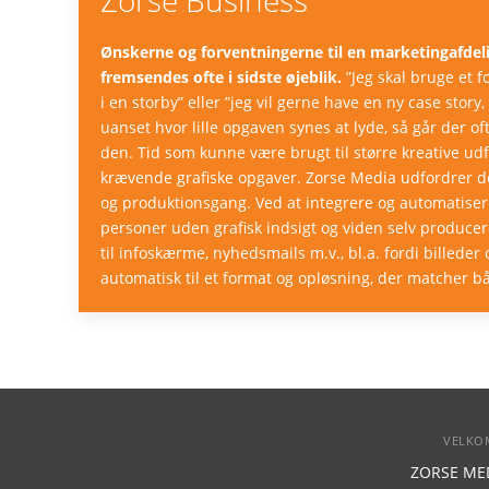
Zorse Business
Ønskerne og forventningerne til en marketingafdel
fremsendes ofte i sidste øjeblik.
”Jeg skal bruge et f
i en storby” eller ”jeg vil gerne have en ny case story
uanset hvor lille opgaven synes at lyde, så går der of
den. Tid som kunne være brugt til større kreative ud
krævende grafiske opgaver. Zorse Media udfordrer de
og produktionsgang. Ved at integrere og automatiser
personer uden grafisk indsigt og viden selv producer
til infoskærme, nyhedsmails m.v., bl.a. fordi billeder
automatisk til et format og opløsning, der matcher 
VELKO
ZORSE MEDI