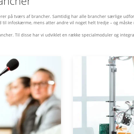
rancher
r på tværs af brancher. Samtidig har alle brancher særlige udfordr
d til infoskærme, mens atter andre vil noget helt tredje – og måske
brancher. Til disse har vi udviklet en række specialmoduler og integ