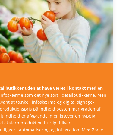
ailbutikker uden at have været i kontakt med en
 infoskærme som det nye sort i detailbutikkerne. Men
vant at tænke i infoskærme og digital signage-
g produktionspris på indhold bestemmer graden af
uelt indhold er afgørende, men kræver en hyppig
d ekstern produktion hurtigt bliver
 ligger i automatisering og integration. Med Zorse