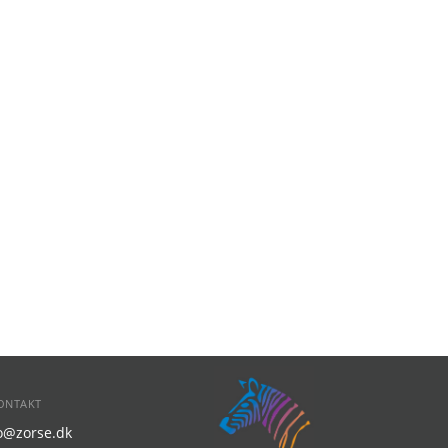
ONTAKT
fo@zorse.dk