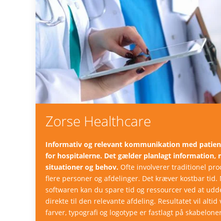
Zorse Healthcare
Informativ og relevant kommunikation med patient
for hospitalerne. Det gælder planlagt information
situationer og behov.
Ofte involverer traditionel pro
flere personer og afdelinger. Det kræver kostbar tid
softwaren kan du spare tid og ressourcer ved at ud
direkte til den relevante afdeling. Resultatet vil altid
farver, typografi og logotype er fastlagt på skabelone