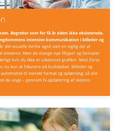
on
ram. Begreber som for få år siden ikke eksisterede,
 ungdommens intensive kommunikation i billeder og
r det visuelle derfor også som en vigtig del af
 eleverne. Men de mange nye filtyper og formater
ærligt hvis du ikke er uddannet grafiker. Med Zorse
 nu kun at fokusere på budskabet. Billeder og
automatisk til korrekt format og opløsning, så alle
ed de unge – gennem fx opdatering af skolens