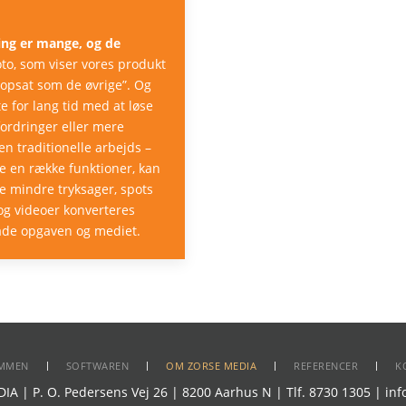
ing er mange, og de
oto, som viser vores produkt
, opsat som de øvrige”. Og
te for lang tid med at løse
fordringer eller mere
n traditionelle arbejds –
e en række funktioner, kan
e mindre tryksager, spots
 og videoer konverteres
både opgaven og mediet.
MMEN
SOFTWAREN
OM ZORSE MEDIA
REFERENCER
K
A | P. O. Pedersens Vej 26 | 8200 Aarhus N | Tlf. 8730 1305 | in