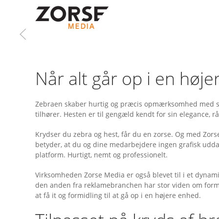
Gå til hovedindhold
Når alt går op i en høj
Zebraen skaber hurtig og præcis opmærksomhed med sine 
tilhører. Hesten er til gengæld kendt for sin elegance, rås
Krydser du zebra og hest, får du en zorse. Og med Zors
betyder, at du og dine medarbejdere ingen grafisk uddan
platform. Hurtigt, nemt og professionelt.
Virksomheden Zorse Media er også blevet til i et dynam
den anden fra reklamebranchen har stor viden om formid
at få it og formidling til at gå op i en højere enhed.