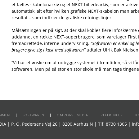
et fælles skabelonarkiv og et NEXT-billedearkiv, som er arkiv
automatisk, alt efter hvilken grafiske NEXT-skabelon man arbe
resultat – som indfrier de grafiske retningslinjer.
Målsætningen er på sigt, at der skal kobles flere infoskærme
uddannet en række NEXT-superbrugere, som varetager First L
fremadrettede, interne undervisning.
“Softwaren er enkel og le
brugere give sig i kast med softwaren”
udtaler Ulrik Bak Nielsen
“Vi har et ønske om at udbygge systemet i fremtiden, så vi få
softwaren. Men på så stor en stor skole må man tage tingene 
MMEN
SOFTWAREN
OM ZORSE MEDIA
REFERENCER
K
A | P. O. Pedersens Vej 26 | 8200 Aarhus N | Tlf. 8730 1305 | in