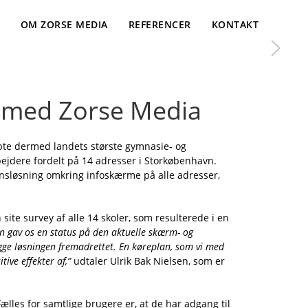
OM ZORSE MEDIA
REFERENCER
KONTAKT
 med Zorse Media
te dermed landets største gymnasie- og
ejdere fordelt på 14 adresser i Storkøbenhavn.
onsløsning omkring infoskærme på alle adresser,
ite survey af alle 14 skoler, som resulterede i en
n gav os en status på den aktuelle skærm- og
ygge løsningen fremadrettet. En køreplan, som vi med
tive effekter af,”
udtaler Ulrik Bak Nielsen, som er
lles for samtlige brugere er, at de har adgang til