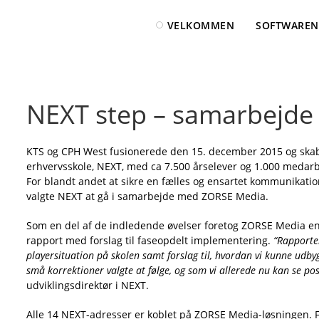
VELKOMMEN
SOFTWAREN
NEXT step – samarbejde
KTS og CPH West fusionerede den 15. december 2015 og skab
erhvervsskole, NEXT, med ca 7.500 årselever og 1.000 medarb
For blandt andet at sikre en fælles og ensartet kommunikati
valgte NEXT at gå i samarbejde med ZORSE Media.
Som en del af de indledende øvelser foretog ZORSE Media en s
rapport med forslag til faseopdelt implementering.
“Rapporte
playersituation på skolen samt forslag til, hvordan vi kunne udb
små korrektioner valgte at følge, og som vi allerede nu kan se posi
udviklingsdirektør i NEXT.
Alle 14 NEXT-adresser er koblet på ZORSE Media-løsningen. Fæ