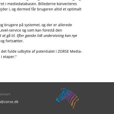
eret i mediedatabasen. Billederne konverteres
jder i, og dermed får brugeren altid et optimalt
 og brugere på systemet, og der er allerede
evel-service og som kan forestå den
t at gå til. Efter ganske lidt undervisning kan nye
 og fortsætter.
r det fulde udbytte af potentialet i ZORSE Media-
i etaper.”
ONTAKT
fo@zorse.dk